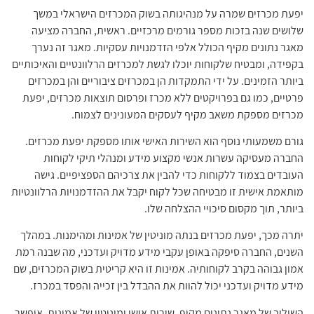
יפעת מכרזים שמרה על מנהיגותה בשוק המכרזים הישראלי במשך
שלושים שנה בזכות מספר גורמים מרכזיים. ראשית, החברה מציעה
מאגר נתונים מקיף הכולל אלפי הזדמנויות עסקיות. מאגר זה נערך
בקפידה, ומבטיח שלקוחות יוכלו לגשת למכרזים הרלוונטיים והאיכותיים
ביותר הזמינים. על ידי התמקדות הן במכרזים ציבוריים והן במכרזים
פרטיים, כמו גם בפרויקטים ללא מכרז ופרסום תוצאות מכרזים, יפעת
מכרזים מספקת משאב מקיף לעסקים המעונינים לצמוח.
גורם משמעותי נוסף הוא השירות האישי אותו מספקת יפעת מכרזים.
החברה מעסיקה עשרות אנשי מקצוע מידע ומנהלי תיקי לקוחות
העובדים בצמוד ללקוחות כדי להבין את צרכיהם הספציפיים. גישה
מותאמת אישית זו מבטיחה שכל לקוח יקבל את ההזדמנויות הרלוונטיות
ביותר, תוך מקסום סיכויי ההצלחה שלו.
יתרה מכך, יפעת מכרזים בנתה מוניטין של אמינות ומהימנות. במהלך
השנים, החברה סיפקה באופן עקבי מידע מדויק ועדכני, מה שבנה רמת
אמון גבוהה בקרב לקוחותיה. אמינות זו היא קריטית בשוק המכרזים, שם
מידע מדויק ועדכני יכול להוות את ההבדל בין זכייה והפסד במכרז.
השילוב של מאגר נתונים מקיף, שירות אישי ומוניטין של אמינות, איפשר