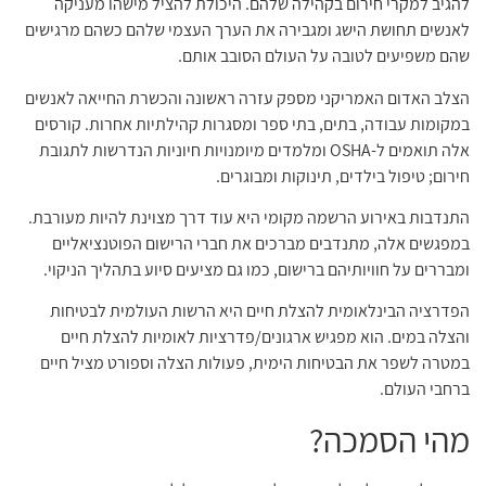
להגיב למקרי חירום בקהילה שלהם. היכולת להציל מישהו מעניקה
לאנשים תחושת הישג ומגבירה את הערך העצמי שלהם כשהם מרגישים
שהם משפיעים לטובה על העולם הסובב אותם.
הצלב האדום האמריקני מספק עזרה ראשונה והכשרת החייאה לאנשים
במקומות עבודה, בתים, בתי ספר ומסגרות קהילתיות אחרות. קורסים
אלה תואמים ל-OSHA ומלמדים מיומנויות חיוניות הנדרשות לתגובת
חירום; טיפול בילדים, תינוקות ומבוגרים.
התנדבות באירוע הרשמה מקומי היא עוד דרך מצוינת להיות מעורבת.
במפגשים אלה, מתנדבים מברכים את חברי הרישום הפוטנציאליים
ומבררים על חוויותיהם ברישום, כמו גם מציעים סיוע בתהליך הניקוי.
הפדרציה הבינלאומית להצלת חיים היא הרשות העולמית לבטיחות
והצלה במים. הוא מפגיש ארגונים/פדרציות לאומיות להצלת חיים
במטרה לשפר את הבטיחות הימית, פעולות הצלה וספורט מציל חיים
ברחבי העולם.
מהי הסמכה?