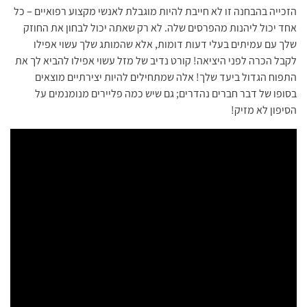
הזכייה בהבחנה זו לא חייבת להיות מוגבלת לאנשי מקצוע רפואיים – כל
אחד יכול ליהנות מהפרסים שלה. לא רק שאתה יכול לבחון את החוזק
שלך עם עמיתים בעלי דעות דומות, אלא שהמותג שלך עשוי אפילו
לקבל הכרה לפני היציאה! קורט נדיב של מזל עשוי אפילו להביא לך את
התפוח הגדול ביעד שלך! אלה שמתחילים להיות יצירתיים מוצאים
בסופו של דבר חברים נהדרים; גם שיש כמה פליירים מנומנמים על
הסיפון לא מזיק!