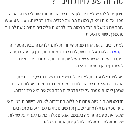
מה זה פעילויות חינוך?
חינוך יכול להציע לילדים ולקהילות שלהם מרחב בטוח ללמידה, הגנה
מפני אלימות וניצול, כמו גם תחושה כללית של נורמליות. World Vision
עובד עם ממשלות בכל הרמות כדי להבטיח שלילדים תהיה גישה לחינוך
מתמשך, שוויוני ואיכותי.
למתנדבים יש את ההזדמנות הייחודית לחנך ילדים הן בבית הספר והן
ב
קהילה
שלהם, על ידי סיוע להם לחדד מיומנויות כגון קריאה, כתיבה
ופתרון בעיות. יש שפע של פעילויות חינוכיות שמתנדבים יכולים
להשתתף בהן במוסדות אלה.
פעילויות אלו עוזרות לילדים לרכוש אוצר מילים חדש, לבנות את
ההערכה העצמית שלהם ולחדד מיומנויות חברתיות. פעילות נהדרת
שניתן ליהנות ממנה על ידי תלמידים בכל הגילאים היא ציד נבלות.
הזדמנויות חינוכיות אחרות כוללות התנדבות לאירוע רישום תורמי תאי
גזע. מפגשים אלו מחברים בין תורמים נוכחיים למדריכים מתנדבים
שעשו את מסע התרומה בעצמם. אנשים אלה יכולים לענות על שאלות
של מטופלים ומטפלים ולחלוק את התובנה שלהם.