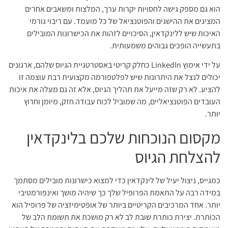
הוא גם מספק גישה לחסויות יקרות ערך, המלצות ומשאבים אחרים
המציגים את ההישגים והפוטנציאל של כל מועמד. עם ריבוי גורמי
האיכות שיש ללינקדאין, הסיכויים לזהות את הכישרונות המובילים
בתעשייה הופכים גבוהים משמעותית.
על ידי אימוץ LinkedIn כחלק קריטי באסטרטגיית הגיוס שלהם, ארגונים
יכולים לנצל את היתרונות שיש לפלטפורמה מקצועית רבת עוצמה זו
להציע. לא רק שזה מייעל את תהליך הגיוס, אלא זה גם מעלה את איכות
העובדים הפוטנציאליים, מה שמוביל לכוח עבודה חזק, מיומן וחרוץ
יותר.
מקסום הנוכחות שלכם בלינקדאין
להצלחת הגיוס
כמגייס, ניצול יעיל של לינקדאין כדי למצוא כישרונות מובילים מסתמך
במידה רבה על התאמת הפרופיל שלך כך שיהיה מושך ואינפורמטיבי
יותר. אחד המרכיבים הקריטיים ביותר של אופטימיזציה של פרופיל הוא
הכותרת. יצירת כותרת שובת לב לא רק מושכת את תשומת הלב של