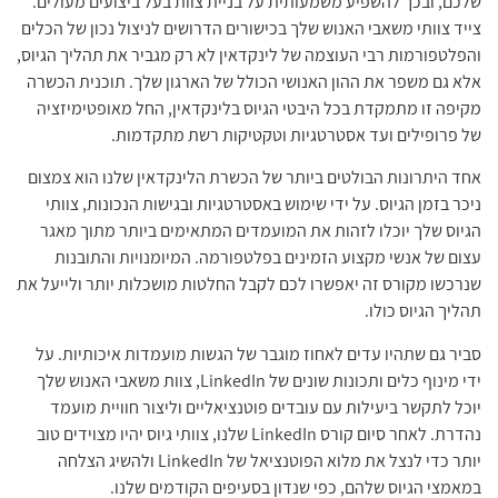
שלכם, ובכך להשפיע משמעותית על בניית צוות בעל ביצועים מעולים.
צייד צוותי משאבי האנוש שלך בכישורים הדרושים לניצול נכון של הכלים
והפלטפורמות רבי העוצמה של לינקדאין לא רק מגביר את תהליך הגיוס,
אלא גם משפר את ההון האנושי הכולל של הארגון שלך. תוכנית הכשרה
מקיפה זו מתמקדת בכל היבטי הגיוס בלינקדאין, החל מאופטימיזציה
של פרופילים ועד אסטרטגיות וטקטיקות רשת מתקדמות.
אחד היתרונות הבולטים ביותר של הכשרת הלינקדאין שלנו הוא צמצום
ניכר בזמן הגיוס. על ידי שימוש באסטרטגיות ובגישות הנכונות, צוותי
הגיוס שלך יוכלו לזהות את המועמדים המתאימים ביותר מתוך מאגר
עצום של אנשי מקצוע הזמינים בפלטפורמה. המיומנויות והתובנות
שנרכשו מקורס זה יאפשרו לכם לקבל החלטות מושכלות יותר ולייעל את
תהליך הגיוס כולו.
סביר גם שתהיו עדים לאחוז מוגבר של הגשות מועמדות איכותיות. על
ידי מינוף כלים ותכונות שונים של LinkedIn, צוות משאבי האנוש שלך
יוכל לתקשר ביעילות עם עובדים פוטנציאליים וליצור חוויית מועמד
נהדרת. לאחר סיום קורס LinkedIn שלנו, צוותי גיוס יהיו מצוידים טוב
יותר כדי לנצל את מלוא הפוטנציאל של LinkedIn ולהשיג הצלחה
במאמצי הגיוס שלהם, כפי שנדון בסעיפים הקודמים שלנו.