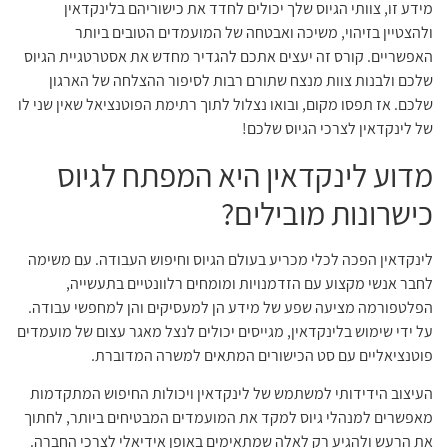
מידע זו, צוותי הגיוס שלך יכולים לחדד את כישוריהם בלינקדאין
ולהצטיין בזיהוי, משיכה ואבטחה של המועמדים הטובים ביותר
האפשריים. קורס זה יעצים אתכם להגדיר מחדש את אסטרטגיית הגיוס
שלכם ולבנות צוות מנצח שתורם רבות לסיפור ההצלחה של הארגון
שלכם. אז תפסו מקום, ובואו נצלול לתוך רתימת הפוטנציאל שאין שני לו
של לינקדאין לצרכי הגיוס שלכם!
מדוע לינקדאין היא המפתח לגיוס
כישרונות מובילים?
לינקדאין הפכה לכלי מכריע בעולם הגיוס וחיפוש העבודה. עם משימה
לחבר אנשי מקצוע עם הזדמנויות ומומחים רלוונטיים בתעשייה,
הפלטפורמה מציעה שפע של מידע הן למעסיקים והן למחפשי עבודה.
על ידי שימוש בלינקדאין, מגייסים יכולים לנצל מאגר עצום של מועמדים
פוטנציאליים עם סט הכישורים המתאים למשרה המדוברת.
העיצוב הידידותי למשתמש של לינקדאין ויכולות החיפוש המתקדמות
מאפשרים למנהלי גיוס למקד את המועמדים המבטיחים ביותר, לחתוך
את הרעש ולהגיע רק לאלה שמתאימים באופן אידיאלי לצרכי החברה.