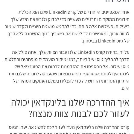
אחד המאפיינים הייחודיים של קורס LinkedIn שלנו הוא הכללת
חידונים ממוקדים ותרגילים מעשיים כדי לבדוק ולגבש את הידע שלך
ביעילות. פעילויות אלה פותחו כדי להדגיש מושגים חיוניים ולקדם שימור
לטווח ארוך, ומאפשרים לך ליישם את כישוריך בנוף המשתנה ללא הרף
של גיוס LinkedIn בביטחון.
על ידי בחירת קורס LinkedIn שלנו עבור הצוות שלך, אתה סולל את
הדרך לתהליך גיוס יעיל ביותר, זמני מיקור מועמדים מופחתים והחלטות
גיוס יעילות. אל תפספסו את ההזדמנות לרתום את הפוטנציאל של
לינקדאין ולפתח אסטרטגיית גיוס מנצחת שמעניקה לחברה שלכם את
היתרון התחרותי הדרוש לה כדי להצליח בעולם העסקים המהיר של
היום.
איך ההדרכה שלנו בלינקדאין יכולה
לעזור לכם לבנות צוות מנצח?
קורס ההדרכה שלנו בלינקדאין נועד לעזור לכם להשיג את יעדי הגיוס